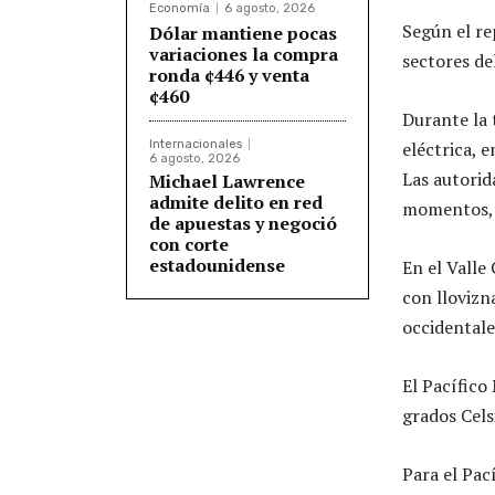
Economía
6 agosto, 2026
Según el re
Dólar mantiene pocas
variaciones la compra
sectores de
ronda ¢446 y venta
¢460
Durante la
Internacionales
eléctrica, e
6 agosto, 2026
Las autorid
Michael Lawrence
admite delito en red
momentos, s
de apuestas y negoció
con corte
estadounidense
En el Valle
con llovizn
occidentale
El Pacífico
grados Celsi
Para el Pac