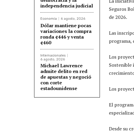
La iniciati
independencia judicial
Seguros Bol
de 2026.
Economía
6 agosto, 2026
Dólar mantiene pocas
variaciones la compra
Las inscripc
ronda ¢446 y venta
programa, q
¢460
Internacionales
Los proyect
6 agosto, 2026
Sostenible 
Michael Lawrence
admite delito en red
crecimiento
de apuestas y negoció
con corte
estadounidense
Los proyect
El programa
especializa
Desde su cr