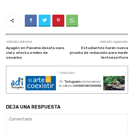
Artículo anterior
Artículo siguiente
Apagón en Panamá desata caos
Estudiantes harán nueva
vial y afecta a miles de
prueba de redacción para medir
usuarios
lectoescritura
- Publicidad -
DEJA UNA RESPUESTA