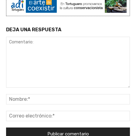
DEJA UNA RESPUESTA
Comentario:
No
Co
ele