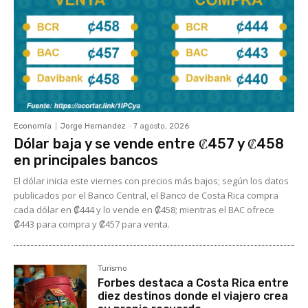
Economía
Jorge Hernandez
-
7 agosto, 2026
Dólar baja y se vende entre ₡457 y ₡458
en principales bancos
El dólar inicia este viernes con precios más bajos; según los datos
publicados por el Banco Central, el Banco de Costa Rica compra
cada dólar en ₡444 y lo vende en ₡458; mientras el BAC ofrece
₡443 para compra y ₡457 para venta.
Turismo
Forbes destaca a Costa Rica entre
diez destinos donde el viajero crea