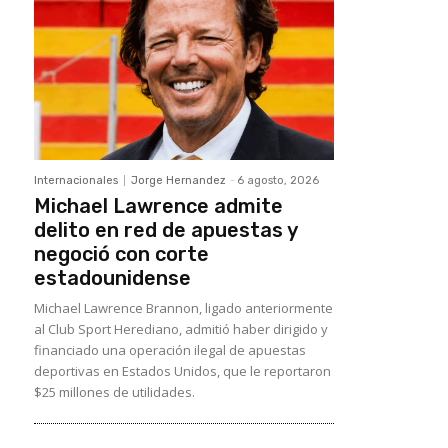
Internacionales
Jorge Hernandez
-
6 agosto, 2026
Michael Lawrence admite
delito en red de apuestas y
negoció con corte
estadounidense
Michael Lawrence Brannon, ligado anteriormente
al Club Sport Herediano, admitió haber dirigido y
financiado una operación ilegal de apuestas
deportivas en Estados Unidos, que le reportaron
$25 millones de utilidades.