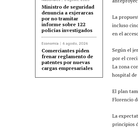
anteproyect
Ministro de seguridad
denuncia a exjerarcas
La propuest
por no tramitar
informe sobre 122
incluso cin
policías investigados
en el acceso
Economía
6 agosto, 2026
Según el je
Comerciantes piden
frenar reglamento de
por el crec
patentes por nuevas
La zona con
cargas empresariales
hospital de
El plan tam
Florencio de
La expectati
principios 