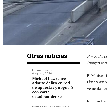
Otras noticias
Por Redacci
Imagen tom
Internacionales
6 agosto, 2026
El Minister
Michael Lawrence
Lima y ampl
admite delito en red
de apuestas y negoció
vehicular e
con corte
estadounidense
El ministro
Nacionales
6 agosto, 2026