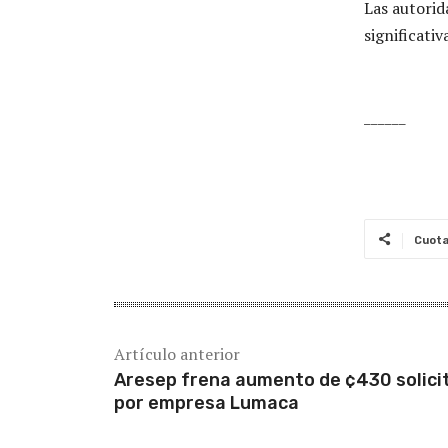
Las autori
significati
______
Cuot
Artículo anterior
Aresep frena aumento de ¢430 solici
por empresa Lumaca