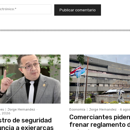
Correo
electrónico:*
les
Jorge Hernandez
-
Economía
Jorge Hernandez
-
6 ago
, 2026
Comerciantes pide
stro de seguridad
frenar reglamento 
ncia a exjerarcas