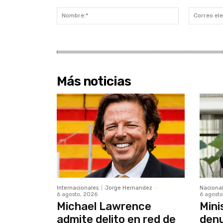
Comentario:
Nombre:*
Más noticias
Internacionales
Jorge Hernandez
-
Naciona
6 agosto, 2026
6 agosto
Michael Lawrence
Mini
admite delito en red de
denu