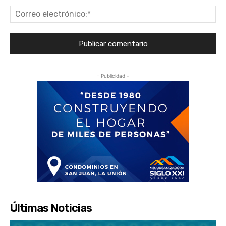
Co
ele
- Publicidad -
Últimas Noticias