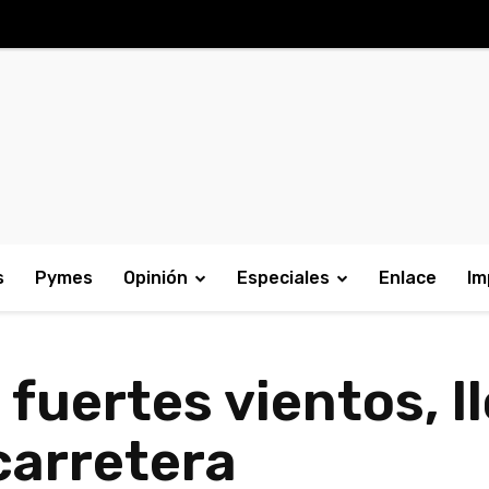
s
Pymes
Opinión
Especiales
Enlace
Im
fuertes vientos, l
 carretera