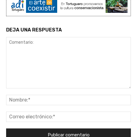
DEJA UNA RESPUESTA
Comentario:
No
Co
ele