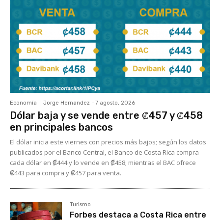
Economía
Jorge Hernandez
-
7 agosto, 2026
Dólar baja y se vende entre ₡457 y ₡458
en principales bancos
El dólar inicia este viernes con precios más bajos; según los datos
publicados por el Banco Central, el Banco de Costa Rica compra
cada dólar en ₡444 y lo vende en ₡458; mientras el BAC ofrece
₡443 para compra y ₡457 para venta.
Turismo
Forbes destaca a Costa Rica entre