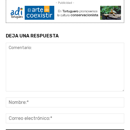
- Publicidad -
DEJA UNA RESPUESTA
Comentario:
No
Co
ele