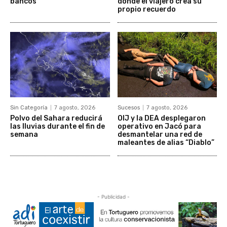
bancos
donde el viajero crea su
propio recuerdo
Sin Categoría
7 agosto, 2026
Sucesos
7 agosto, 2026
Polvo del Sahara reducirá
OIJ y la DEA desplegaron
las lluvias durante el fin de
operativo en Jacó para
semana
desmantelar una red de
maleantes de alias “Diablo”
- Publicidad -