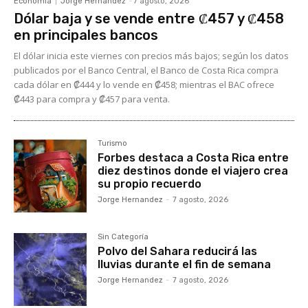
Economía
Jorge Hernandez
-
7 agosto, 2026
Dólar baja y se vende entre ₡457 y ₡458
en principales bancos
El dólar inicia este viernes con precios más bajos; según los datos
publicados por el Banco Central, el Banco de Costa Rica compra
cada dólar en ₡444 y lo vende en ₡458; mientras el BAC ofrece
₡443 para compra y ₡457 para venta.
Turismo
Forbes destaca a Costa Rica entre
diez destinos donde el viajero crea
su propio recuerdo
Jorge Hernandez
-
7 agosto, 2026
Sin Categoría
Polvo del Sahara reducirá las
lluvias durante el fin de semana
Jorge Hernandez
-
7 agosto, 2026