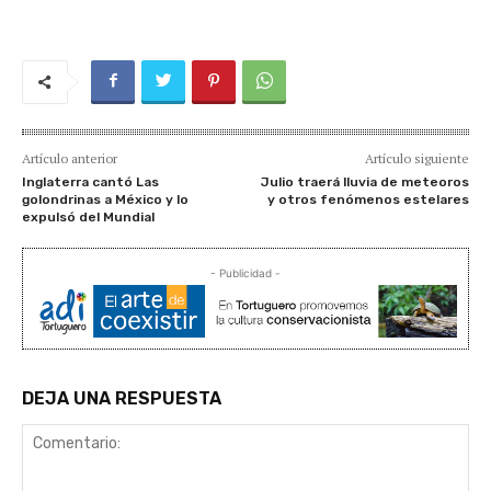
Artículo anterior
Artículo siguiente
Inglaterra cantó Las
Julio traerá lluvia de meteoros
golondrinas a México y lo
y otros fenómenos estelares
expulsó del Mundial
- Publicidad -
DEJA UNA RESPUESTA