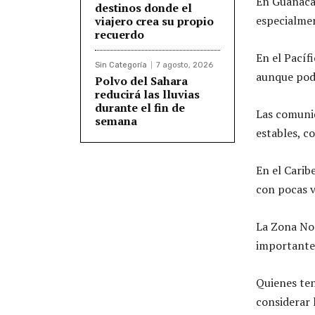
En Guanacas
destinos donde el
especialme
viajero crea su propio
recuerdo
En el Pacíf
Sin Categoría
7 agosto, 2026
aunque podr
Polvo del Sahara
reducirá las lluvias
durante el fin de
Las comunid
semana
estables, c
En el Carib
con pocas v
La Zona Nor
importantes
Quienes ten
considerar l