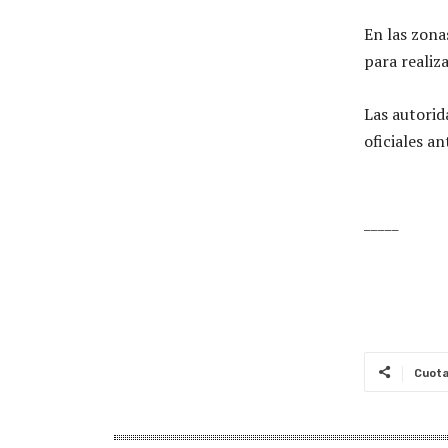
En las zona
para realiza
Las autori
oficiales a
_____
Cuot