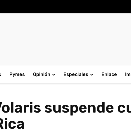
s
Pymes
Opinión
Especiales
Enlace
Im
Volaris suspende c
Rica