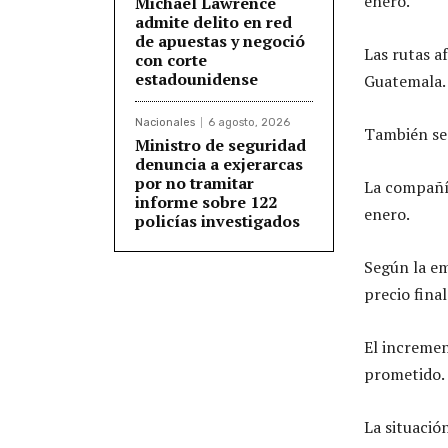
enero.
Michael Lawrence
admite delito en red
de apuestas y negoció
Las rutas a
con corte
estadounidense
Guatemala.
Nacionales
6 agosto, 2026
También se 
Ministro de seguridad
denuncia a exjerarcas
por no tramitar
La compañía
informe sobre 122
enero.
policías investigados
Según la em
precio final
El incremen
prometido.
La situació