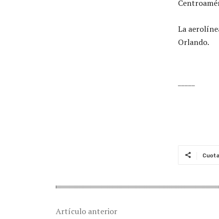
Centroamér
La aerolíne
Orlando.
_____
Cuot
Artículo anterior