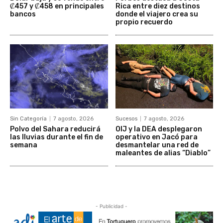
₡457 y ₡458 en principales
Rica entre diez destinos
bancos
donde el viajero crea su
propio recuerdo
Sin Categoría
7 agosto, 2026
Sucesos
7 agosto, 2026
Polvo del Sahara reducirá
OIJ y la DEA desplegaron
las lluvias durante el fin de
operativo en Jacó para
semana
desmantelar una red de
maleantes de alias “Diablo”
- Publicidad -