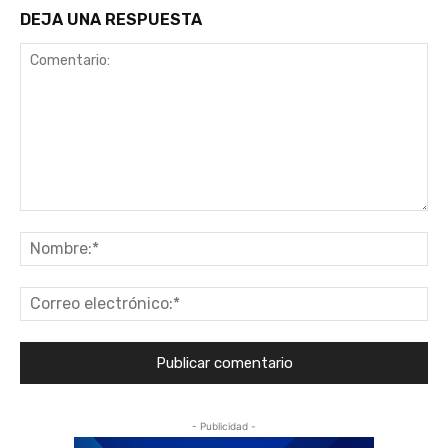
DEJA UNA RESPUESTA
Comentario:
No
Co
ele
- Publicidad -