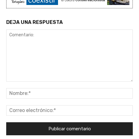
DEJA UNA RESPUESTA
Comentario:
No
Co
ele