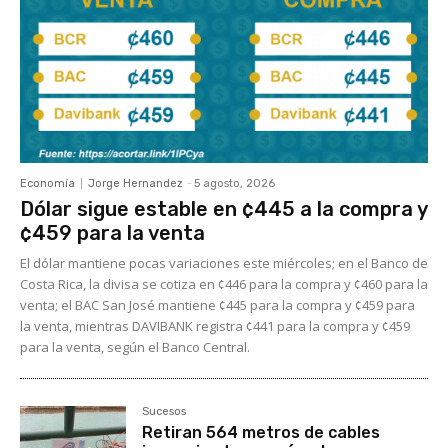
Economía
Jorge Hernandez
-
5 agosto, 2026
Dólar sigue estable en ¢445 a la compra y
¢459 para la venta
El dólar mantiene pocas variaciones este miércoles; en el Banco de
Costa Rica, la divisa se cotiza en ¢446 para la compra y ¢460 para la
venta; el BAC San José mantiene ¢445 para la compra y ¢459 para
la venta, mientras DAVIBANK registra ¢441 para la compra y ¢459
para la venta, según el Banco Central.
Sucesos
Retiran 564 metros de cables