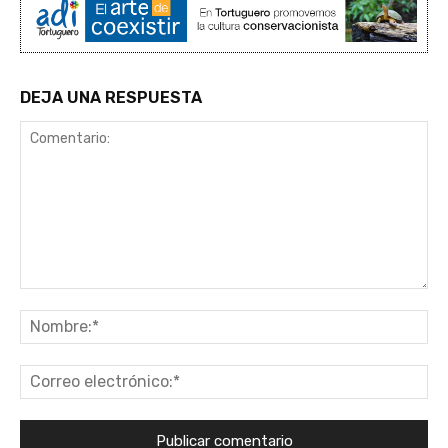
DEJA UNA RESPUESTA
Comentario:
No
Co
ele