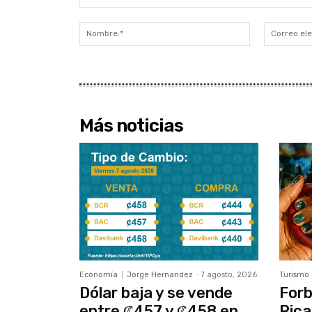
Comentario:
Nombre:*
Más noticias
Economía
Jorge Hernandez
-
7 agosto, 2026
Turismo
Dólar baja y se vende
Forb
entre ₡457 y ₡458 en
Rica