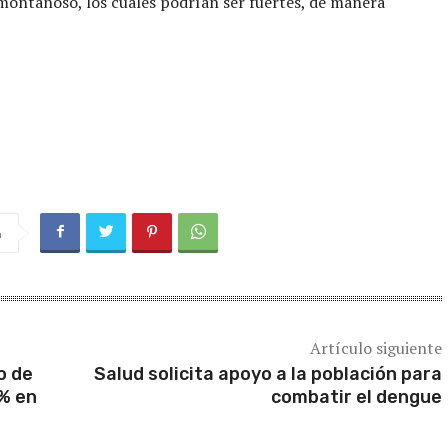
 montañoso, los cuales podrían ser fuertes, de manera
a
Artículo siguiente
o de
Salud solicita apoyo a la población para
0% en
combatir el dengue