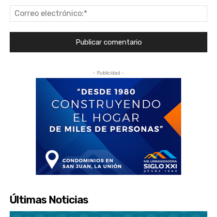
Co
ele
- Publicidad -
Últimas Noticias