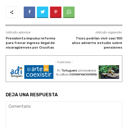
Artículo anterior
Artículo siguiente
Presidenta impulsa reforma
Ticos podrían vivir casi 100
para frenar ingreso ilegal de
años advierte estudio sobre
nicaragüenses por Crucitas
pensiones
- Publicidad -
DEJA UNA RESPUESTA