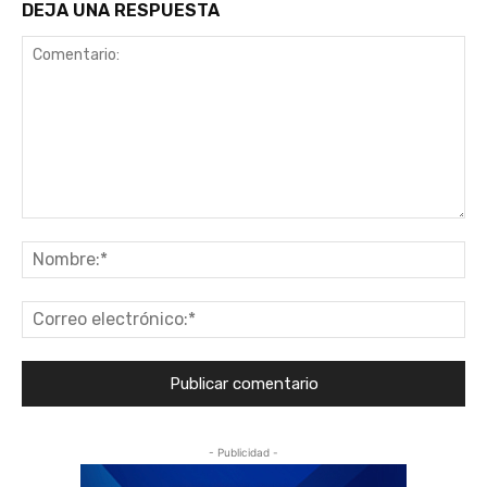
DEJA UNA RESPUESTA
Comentario:
No
Co
ele
- Publicidad -