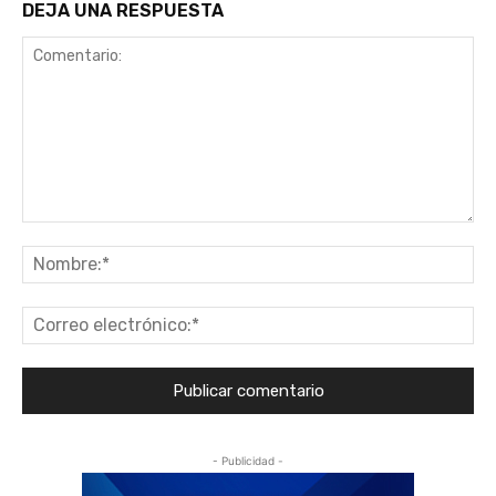
DEJA UNA RESPUESTA
Comentario:
No
Co
ele
- Publicidad -