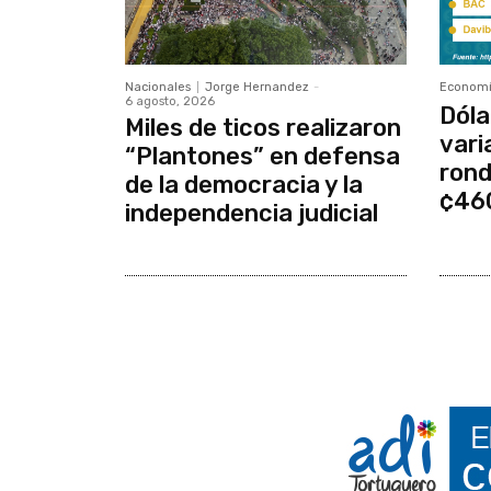
Nacionales
Jorge Hernandez
-
Econom
6 agosto, 2026
Dóla
Miles de ticos realizaron
vari
“Plantones” en defensa
rond
de la democracia y la
¢46
independencia judicial