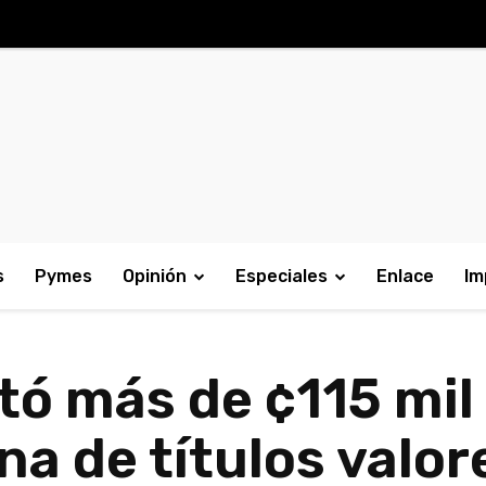
s
Pymes
Opinión
Especiales
Enlace
Im
ó más de ¢115 mil
na de títulos valor