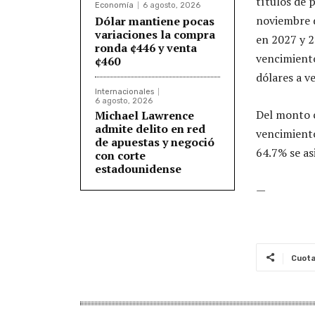
títulos de 
Economía
6 agosto, 2026
noviembre d
Dólar mantiene pocas
variaciones la compra
en 2027 y 2
ronda ¢446 y venta
vencimiento
¢460
dólares a v
Internacionales
6 agosto, 2026
Del monto c
Michael Lawrence
admite delito en red
vencimiento
de apuestas y negoció
64.7% se as
con corte
estadounidense
—
Cuot