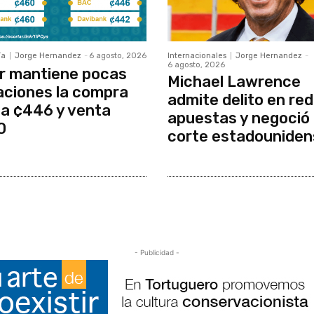
ía
Jorge Hernandez
-
6 agosto, 2026
Internacionales
Jorge Hernandez
-
6 agosto, 2026
r mantiene pocas
Michael Lawrence
aciones la compra
admite delito en red
a ¢446 y venta
apuestas y negoció
0
corte estadouniden
- Publicidad -