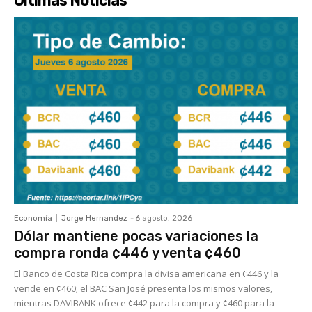
Últimas Noticias
Economía
Jorge Hernandez
-
6 agosto, 2026
Dólar mantiene pocas variaciones la
compra ronda ¢446 y venta ¢460
El Banco de Costa Rica compra la divisa americana en ¢446 y la
vende en ¢460; el BAC San José presenta los mismos valores,
mientras DAVIBANK ofrece ¢442 para la compra y ¢460 para la