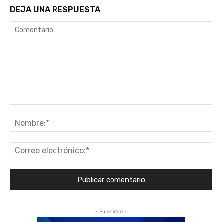
DEJA UNA RESPUESTA
Comentario:
No
Co
ele
- Publicidad -