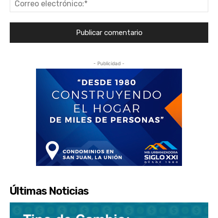
Co
ele
- Publicidad -
Últimas Noticias