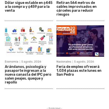
Dólar sigue estable en ¢445
Retiran 564 metros de
a la compra y ¢459 para la
cables improvisados en
venta
cárceles para reducir
riesgos
Economía
5 agosto, 2026
Nacionales
5 agosto, 2026
Arándanos, psicología y
Feria de empleo ofrecerá
pasaporte ingresan a la
1.034 plazas este lunes en
nueva canasta del IPC pero
San Pedro
salen peajes, queque y
repollo
- Publicidad -