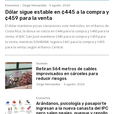
Economía
Jorge Hernandez
-
5 agosto, 2026
Dólar sigue estable en ¢445 a la compra y
¢459 para la venta
El dólar mantiene pocas variaciones este miércoles; en el Banco de
Costa Rica, la divisa se cotiza en ¢446 para la compra y ¢460 para la
venta; el BAC San José mantiene ¢445 para la compra y ¢459 para
la venta, mientras DAVIBANK registra ¢441 para la compra y ¢459
para la venta, según el Banco Central.
Sucesos
Retiran 564 metros de cables
improvisados en cárceles para
reducir riesgos
Jorge Hernandez
-
5 agosto, 2026
Economía
Arándanos, psicología y pasaporte
ingresan a la nueva canasta del IPC
pero salen peajes, queque y repollo