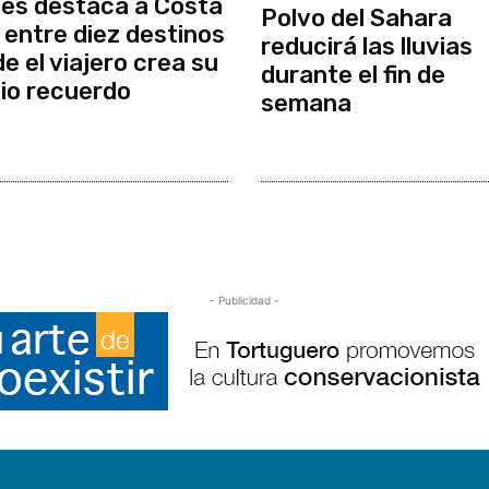
es destaca a Costa
Polvo del Sahara
 entre diez destinos
reducirá las lluvias
e el viajero crea su
durante el fin de
io recuerdo
semana
- Publicidad -