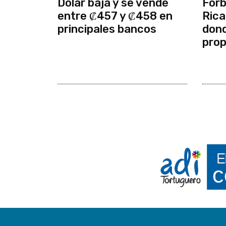
Dólar baja y se vende
Forb
entre ₡457 y ₡458 en
Rica
principales bancos
dond
prop