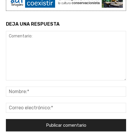
DEJA UNA RESPUESTA
Comentario:
No
Co
ele