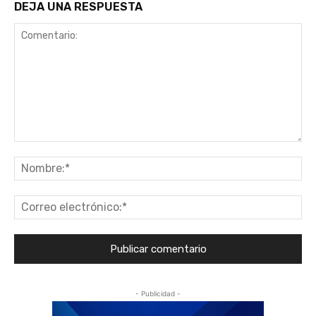
DEJA UNA RESPUESTA
Comentario:
No
Co
ele
- Publicidad -