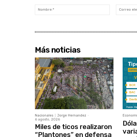
Comentario:
Nombre:*
Más noticias
Nacionales
Jorge Hernandez
-
Econom
6 agosto, 2026
Dóla
Miles de ticos realizaron
vari
“Plantones” en defensa