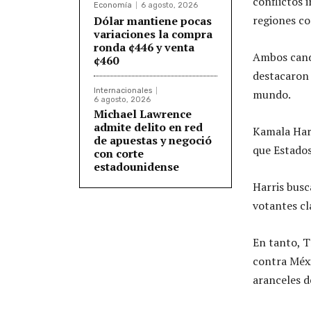
conflictos 
Economía
6 agosto, 2026
regiones co
Dólar mantiene pocas
variaciones la compra
ronda ¢446 y venta
Ambos candi
¢460
destacaron 
Internacionales
mundo.
6 agosto, 2026
Michael Lawrence
admite delito en red
Kamala Harr
de apuestas y negoció
que Estados
con corte
estadounidense
Harris busc
votantes cl
En tanto, T
contra Méxi
aranceles d