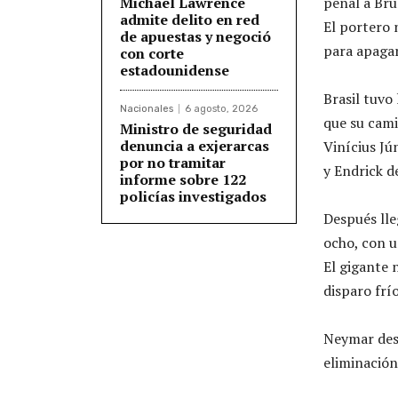
Michael Lawrence
penal a Br
admite delito en red
El portero 
de apuestas y negoció
para apagar
con corte
estadounidense
Brasil tuvo 
Nacionales
6 agosto, 2026
que su camis
Ministro de seguridad
denuncia a exjerarcas
Vinícius Jú
por no tramitar
y Endrick d
informe sobre 122
policías investigados
Después lle
ocho, con u
El gigante 
disparo frío
Neymar desc
eliminación