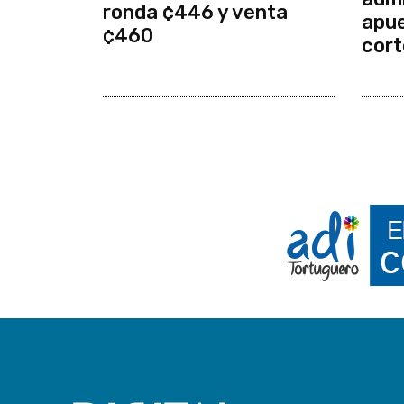
ronda ¢446 y venta
apue
¢460
cort