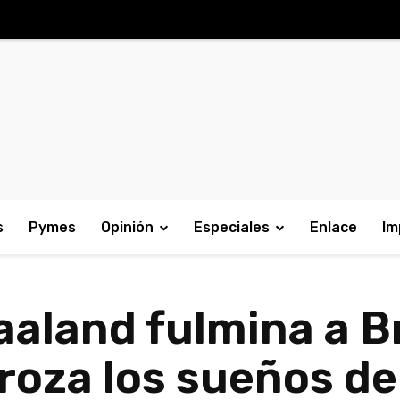
s
Pymes
Opinión
Especiales
Enlace
Im
aaland fulmina a Br
oza los sueños de 