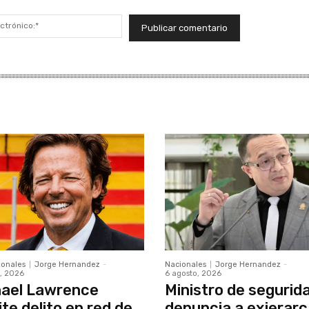
Correo
electrónico:*
ionales
Jorge Hernandez
-
Nacionales
Jorge Hernandez
-
, 2026
6 agosto, 2026
ael Lawrence
Ministro de segurid
te delito en red de
denuncia a exjerar