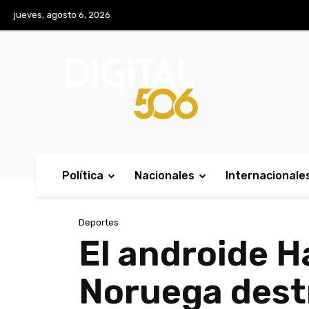
No menu items!
jueves, agosto 6, 2026
Política
Nacionales
Internacionale
Deportes
El androide H
Noruega destr