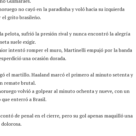
uno Guimarães.
noruego no cayó en la paradinha y voló hacia su izquierda
 el grito brasileño.
la pelota, sufrió la presión rival y nunca encontró la alegría
eta suele exigir.
nior intentó romper el muro, Martinelli empujó por la banda
esperdició una ocasión dorada.
gó el martillo. Haaland marcó el primero al minuto setenta y
n remate brutal.
noruego volvió a golpear al minuto ochenta y nueve, con un
 que enterró a Brasil.
ontó de penal en el cierre, pero su gol apenas maquilló una
 dolorosa.