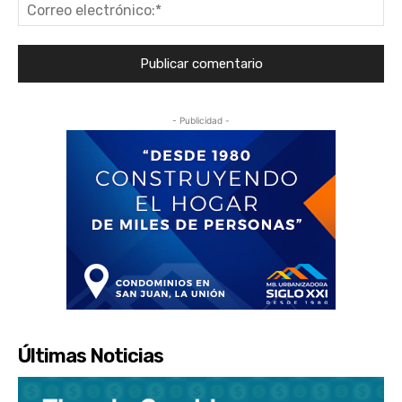
Co
ele
- Publicidad -
Últimas Noticias