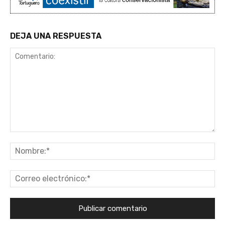
DEJA UNA RESPUESTA
Comentario:
No
Co
ele