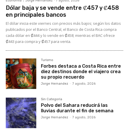
Economía
Jorge Hernandez
-
7 agosto, 2026
Dólar baja y se vende entre ₡457 y ₡458
en principales bancos
El dólar inicia este viernes con precios más bajos; según los datos
publicados por el Banco Central, el Banco de Costa Rica compra
cada dólar en ₡444 y lo vende en ₡458; mientras el BAC ofrece
₡443 para compra y ₡457 para venta.
Turismo
Forbes destaca a Costa Rica entre
diez destinos donde el viajero crea
su propio recuerdo
Jorge Hernandez
-
7 agosto, 2026
Sin Categoría
Polvo del Sahara reducirá las
lluvias durante el fin de semana
Jorge Hernandez
-
7 agosto, 2026