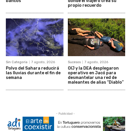
bancos
donde el viajero crea su
propio recuerdo
Sin Categoría
7 agosto, 2026
Sucesos
7 agosto, 2026
Polvo del Sahara reducirá
OIJ y la DEA desplegaron
las lluvias durante el fin de
operativo en Jacó para
semana
desmantelar una red de
maleantes de alias “Diablo”
- Publicidad -