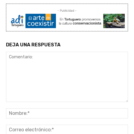
- Publicidad -
DEJA UNA RESPUESTA
Comentario:
No
Co
ele