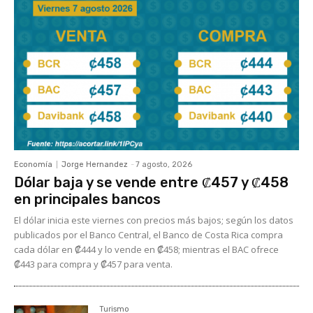
Economía
Jorge Hernandez
-
7 agosto, 2026
Dólar baja y se vende entre ₡457 y ₡458
en principales bancos
El dólar inicia este viernes con precios más bajos; según los datos
publicados por el Banco Central, el Banco de Costa Rica compra
cada dólar en ₡444 y lo vende en ₡458; mientras el BAC ofrece
₡443 para compra y ₡457 para venta.
Turismo