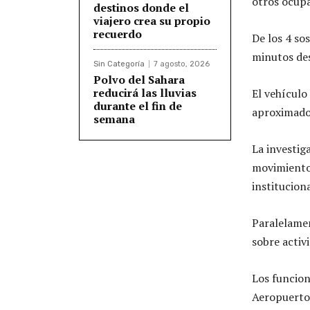
otros ocupa
destinos donde el
viajero crea su propio
recuerdo
De los 4 so
minutos des
Sin Categoría
7 agosto, 2026
Polvo del Sahara
reducirá las lluvias
El vehículo
durante el fin de
aproximado 
semana
La investiga
movimiento
instituciona
Paralelamen
sobre activ
Los funcion
Aeropuerto