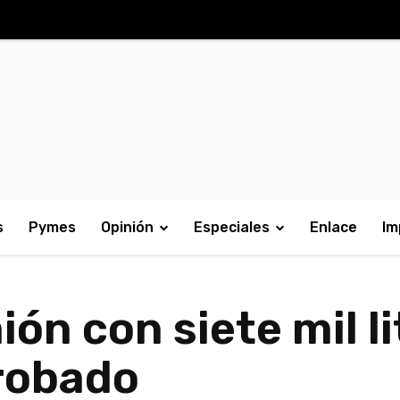
s
Pymes
Opinión
Especiales
Enlace
Im
ón con siete mil li
robado