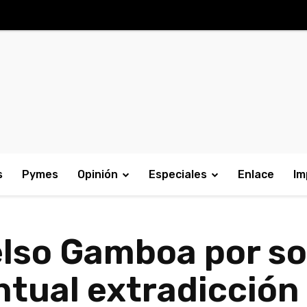
s
Pymes
Opinión
Especiales
Enlace
Im
lso Gamboa por sol
tual extradicción