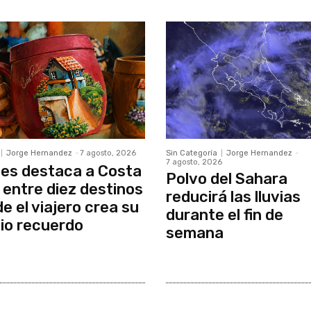
Jorge Hernandez
-
7 agosto, 2026
Sin Categoría
Jorge Hernandez
-
7 agosto, 2026
es destaca a Costa
Polvo del Sahara
 entre diez destinos
reducirá las lluvias
e el viajero crea su
durante el fin de
io recuerdo
semana