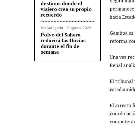
Según Randa
destinos donde el
permanece b
viajero crea su propio
recuerdo
hacia Estad
Sin Categoría
7 agosto, 2026
Gamboa es e
Polvo del Sahara
reducirá las lluvias
reforma con
durante el fin de
semana
Una vez rec
Penal anali
El tribunal
estadounide
El arresto 
coordinació
competente