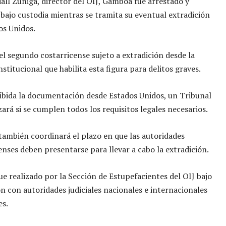
ll Zúñiga, director del OIJ, Gamboa fue arrestado y
ajo custodia mientras se tramita su eventual extradición
os Unidos.
l segundo costarricense sujeto a extradición desde la
stitucional que habilita esta figura para delitos graves.
ibida la documentación desde Estados Unidos, un Tribunal
zará si se cumplen todos los requisitos legales necesarios.
 también coordinará el plazo en que las autoridades
nses deben presentarse para llevar a cabo la extradición.
fue realizado por la Sección de Estupefacientes del OIJ bajo
n con autoridades judiciales nacionales e internacionales
s.