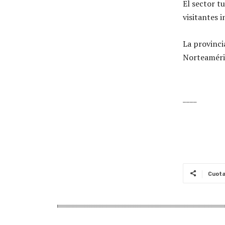
El sector t
visitantes 
La provinci
Norteaméri
____
Cuot