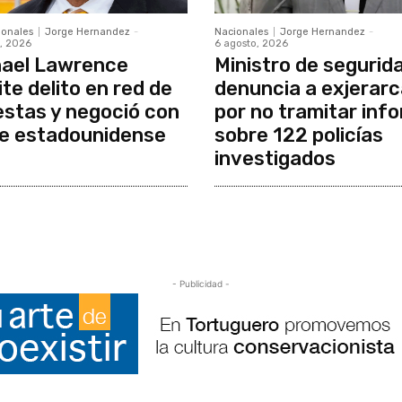
ionales
Jorge Hernandez
-
Nacionales
Jorge Hernandez
-
, 2026
6 agosto, 2026
ael Lawrence
Ministro de segurid
te delito en red de
denuncia a exjerar
stas y negoció con
por no tramitar inf
e estadounidense
sobre 122 policías
investigados
- Publicidad -