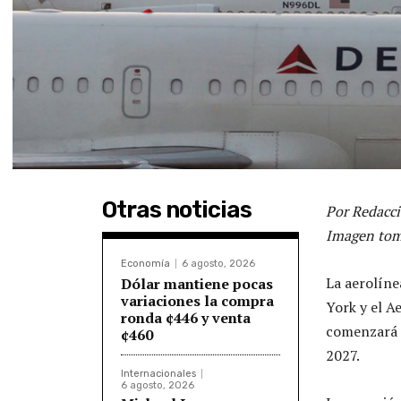
Otras noticias
Por Redacci
Imagen tom
Economía
6 agosto, 2026
La aerolíne
Dólar mantiene pocas
variaciones la compra
York y el A
ronda ¢446 y venta
comenzará o
¢460
2027.
Internacionales
6 agosto, 2026