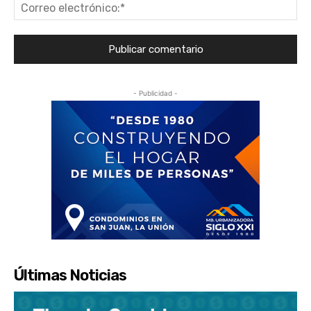
Co
ele
- Publicidad -
Últimas Noticias