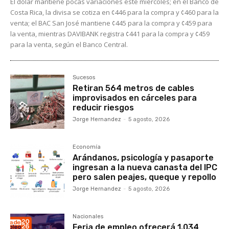
El dólar mantiene pocas variaciones este miércoles; en el Banco de
Costa Rica, la divisa se cotiza en ¢446 para la compra y ¢460 para la
venta; el BAC San José mantiene ¢445 para la compra y ¢459 para
la venta, mientras DAVIBANK registra ¢441 para la compra y ¢459
para la venta, según el Banco Central.
Sucesos
Retiran 564 metros de cables
improvisados en cárceles para
reducir riesgos
Jorge Hernandez
-
5 agosto, 2026
Economía
Arándanos, psicología y pasaporte
ingresan a la nueva canasta del IPC
pero salen peajes, queque y repollo
Jorge Hernandez
-
5 agosto, 2026
Nacionales
Feria de empleo ofrecerá 1.034