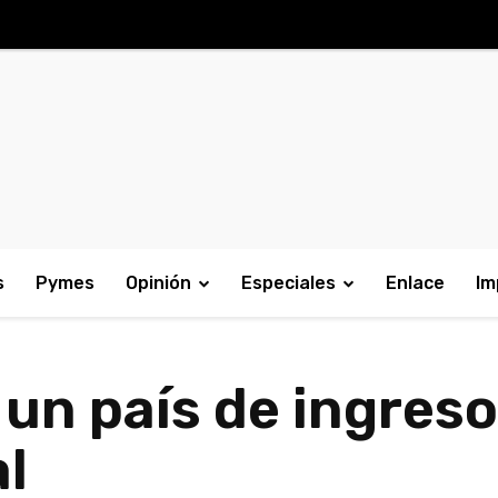
s
Pymes
Opinión
Especiales
Enlace
Im
 un país de ingres
l