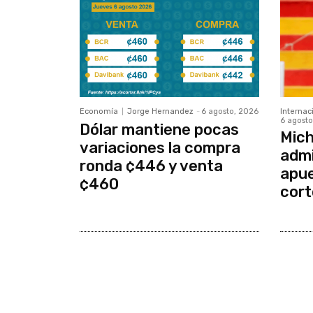
Economía
Jorge Hernandez
-
6 agosto, 2026
Internac
6 agosto
Dólar mantiene pocas
Mich
variaciones la compra
admi
ronda ¢446 y venta
apue
¢460
cort