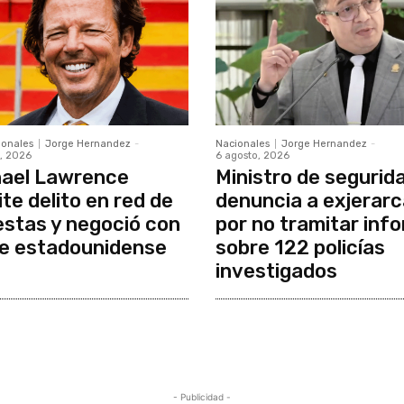
ionales
Jorge Hernandez
-
Nacionales
Jorge Hernandez
-
, 2026
6 agosto, 2026
ael Lawrence
Ministro de segurid
te delito en red de
denuncia a exjerar
stas y negoció con
por no tramitar inf
e estadounidense
sobre 122 policías
investigados
- Publicidad -