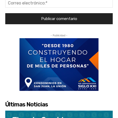
Co
ele
- Publicidad -
Últimas Noticias