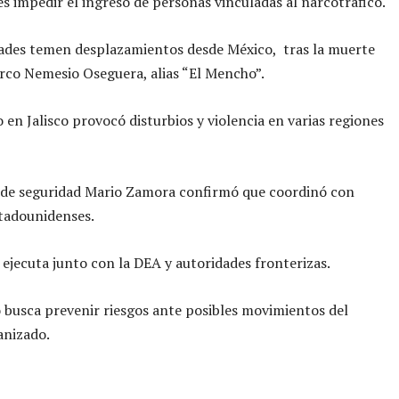
 es impedir el ingreso de personas vinculadas al narcotráfico.
dades temen desplazamientos desde México, tras la muerte
arco Nemesio Oseguera, alias “El Mencho”.
o en Jalisco provocó disturbios y violencia en varias regiones
o de seguridad Mario Zamora confirmó que coordinó con
tadounidenses.
e ejecuta junto con la DEA y autoridades fronterizas.
 busca prevenir riesgos ante posibles movimientos del
anizado.