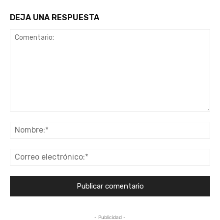
DEJA UNA RESPUESTA
Comentario:
No
Co
ele
- Publicidad -