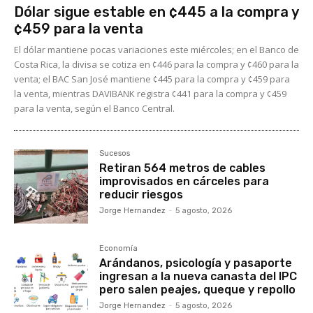
Dólar sigue estable en ¢445 a la compra y
¢459 para la venta
El dólar mantiene pocas variaciones este miércoles; en el Banco de
Costa Rica, la divisa se cotiza en ¢446 para la compra y ¢460 para la
venta; el BAC San José mantiene ¢445 para la compra y ¢459 para
la venta, mientras DAVIBANK registra ¢441 para la compra y ¢459
para la venta, según el Banco Central.
Sucesos
Retiran 564 metros de cables
improvisados en cárceles para
reducir riesgos
Jorge Hernandez
-
5 agosto, 2026
Economía
Arándanos, psicología y pasaporte
ingresan a la nueva canasta del IPC
pero salen peajes, queque y repollo
Jorge Hernandez
-
5 agosto, 2026