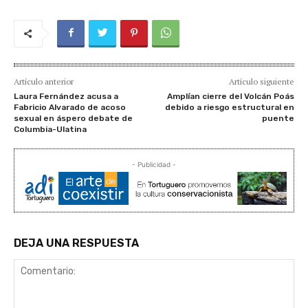
Artículo anterior
Artículo siguiente
Laura Fernández acusa a
Amplían cierre del Volcán Poás
Fabricio Alvarado de acoso
debido a riesgo estructural en
sexual en áspero debate de
puente
Columbia-Ulatina
- Publicidad -
DEJA UNA RESPUESTA