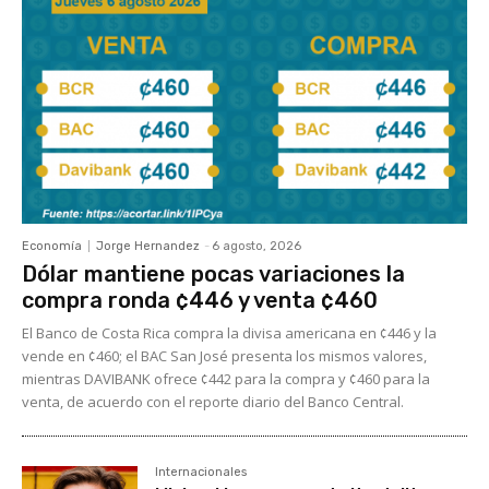
Economía
Jorge Hernandez
-
6 agosto, 2026
Dólar mantiene pocas variaciones la
compra ronda ¢446 y venta ¢460
El Banco de Costa Rica compra la divisa americana en ¢446 y la
vende en ¢460; el BAC San José presenta los mismos valores,
mientras DAVIBANK ofrece ¢442 para la compra y ¢460 para la
venta, de acuerdo con el reporte diario del Banco Central.
Internacionales