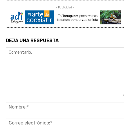
- Publicidad -
DEJA UNA RESPUESTA
Comentario:
No
Co
ele