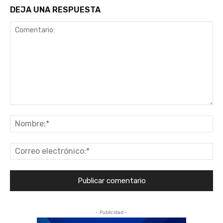
DEJA UNA RESPUESTA
Comentario:
No
Co
ele
- Publicidad -