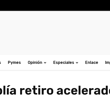
s
Pymes
Opinión
Especiales
Enlace
Im
ía retiro acelerad
0