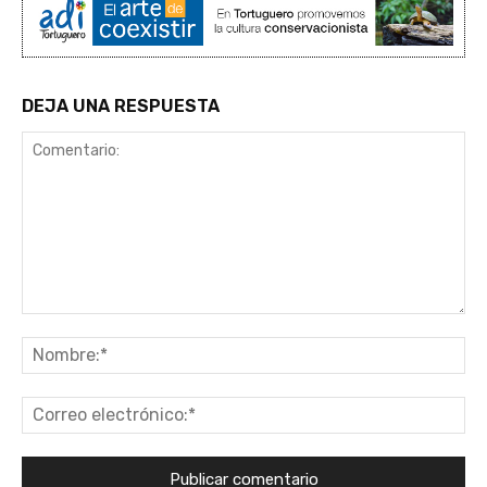
DEJA UNA RESPUESTA
Comentario:
No
Co
ele