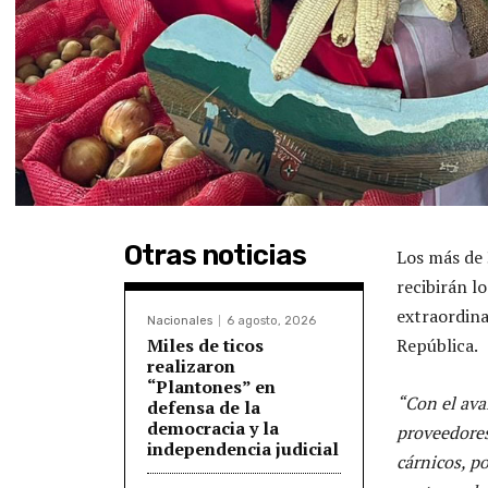
Otras noticias
Los más de
recibirán l
extraordina
Nacionales
6 agosto, 2026
Miles de ticos
República.
realizaron
“Plantones” en
“Con el ava
defensa de la
democracia y la
proveedores
independencia judicial
cárnicos, p