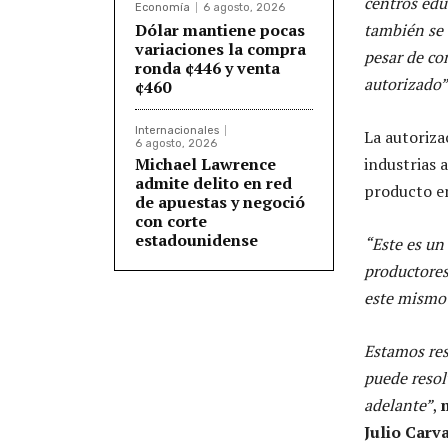
centros edu
Economía
6 agosto, 2026
Dólar mantiene pocas
también se 
variaciones la compra
pesar de co
ronda ¢446 y venta
autorizado”
¢460
Internacionales
La autoriza
6 agosto, 2026
Michael Lawrence
industrias 
admite delito en red
producto en
de apuestas y negoció
con corte
estadounidense
“Este es un
productores
este mismo 
Estamos res
puede resol
adelante”
,
Julio Carva